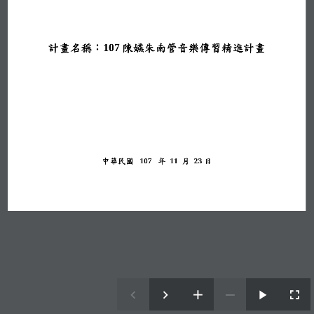
計畫名稱：
1
0
7
陳嬿朱南管音樂傳習精進計畫
中華
民國
107
年
11
月
23
日