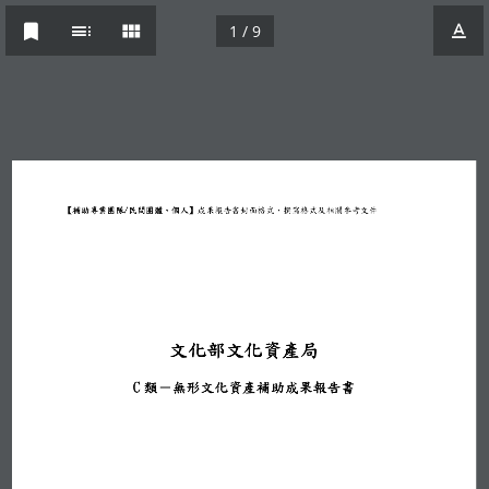
1 / 9
/
【補助專業團隊
民間團體、個人】
成果報告書封面格式、撰寫格式及相關參考文件
文化部文化資產局
C
類－
無形文化資產補助
成果報告書