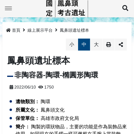
跳
到
展
主
要
最新消息
內
容
首頁
線上展示平台
鳳鼻頭遺址標本
鳳鼻頭巡禮
小
中
大
線上展示平台
鳳鼻頭簡介
鳳鼻頭遺址標本
鳳鼻頭考古教育館
大坌坑文化
鳳鼻頭遺址標本
非陶容器-陶環-橢圓形陶環
教育推廣
牛稠仔文化鳳鼻頭型
鳳鼻頭考古教育館簡介
2022/06/10
1750
研究及書籍
鳳鼻頭文化
預約導覽
活動成果
遺物類別：
陶環
相關法規
教具租借
相關專書
所屬文化：
鳳鼻頭文化
保管單位：
高雄市政府文化局
監管保護報告
相關法規
簡介：
陶製的環狀物品，主要的功能是作為裝飾品來
網站導覽
使用，如同現在的手鐲一樣可佩戴在手腕上當裝飾