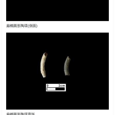
扁橢圓形陶環(側面)
扁橢圓形陶環寬版