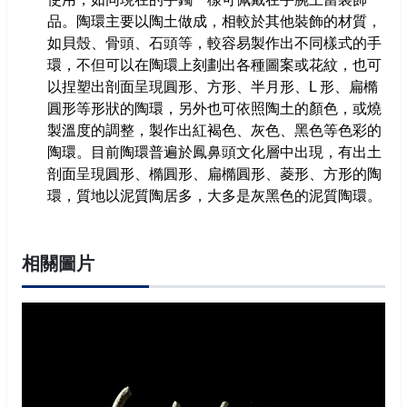
成果報告書
品。陶環主要以陶土做成，相較於其他裝飾的材質，
回首頁
如貝殼、骨頭、石頭等，較容易製作出不同樣式的手
環，不但可以在陶環上刻劃出各種圖案或花紋，也可
高雄市政府
以捏塑出剖面呈現圓形、方形、半月形、L 形、扁橢
圓形等形狀的陶環，另外也可依照陶土的顏色，或燒
高雄市文化局
製溫度的調整，製作出紅褐色、灰色、黑色等色彩的
陶環。目前陶環普遍於鳳鼻頭文化層中出現，有出土
剖面呈現圓形、橢圓形、扁橢圓形、菱形、方形的陶
環，質地以泥質陶居多，大多是灰黑色的泥質陶環。
相關圖片