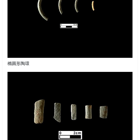
橢圓形陶環