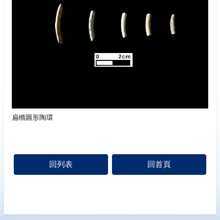
扁橢圓形陶環
回列表
回首頁