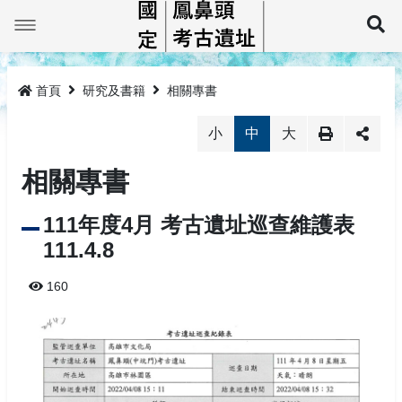
跳
到
展
主
要
最新消息
內
容
首頁
研究及書籍
相關專書
鳳鼻頭巡禮
小
中
大
線上展示平台
鳳鼻頭簡介
相關專書
鳳鼻頭考古教育館
大坌坑文化
鳳鼻頭遺址標本
111年度4月 考古遺址巡查維護表
教育推廣
牛稠仔文化鳳鼻頭型
鳳鼻頭考古教育館簡介
111.4.8
研究及書籍
鳳鼻頭文化
預約導覽
活動成果
160
相關法規
教具租借
相關專書
監管保護報告
相關法規
網站導覽