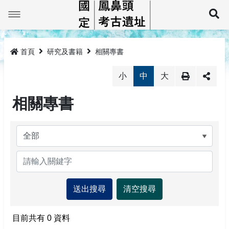
跳
到
展
主
要
最新消息
內
容
首頁
研究及書籍
相關專書
鳳鼻頭巡禮
小
中
大
線上展示平台
鳳鼻頭簡介
相關專書
鳳鼻頭考古教育館
大坌坑文化
鳳鼻頭遺址標本
教育推廣
牛稠仔文化鳳鼻頭型
鳳鼻頭考古教育館簡介
研究及書籍
鳳鼻頭文化
預約導覽
活動成果
相關法規
教具租借
相關專書
監管保護報告
相關法規
目前共有
0
資料
網站導覽