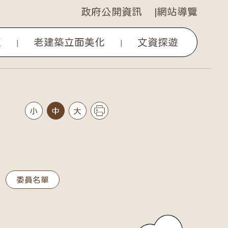
政府公開資訊
網站導覽
區
老建築立面美化
文資探遊
|
|
小
中
大
委員名單