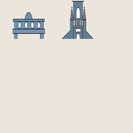
高雄市政府文化局 版權所有 All Right Rese
聯絡地址 ADDRESS｜802514 高雄市
聯絡電話 PHONE｜(07)222-5136
資訊安全政策
政府資料開放宣告
隱私權政