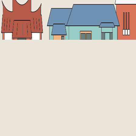
rved
五福一路67號
策