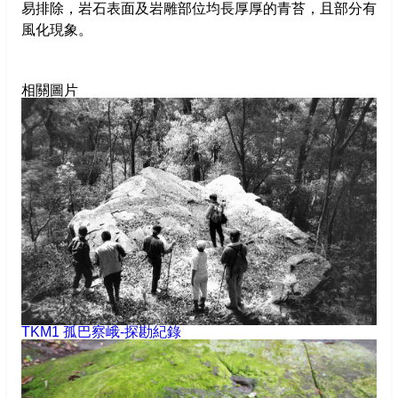
易排除，岩石表面及岩雕部位均長厚厚的青苔，且部分有
臺灣黑熊
風化現象。
高雄市政府
黃喉貂
高雄市文化局
相關圖片
水鹿
山羊
山豬
獼猴
TKM1 孤巴察峨-探勘紀錄