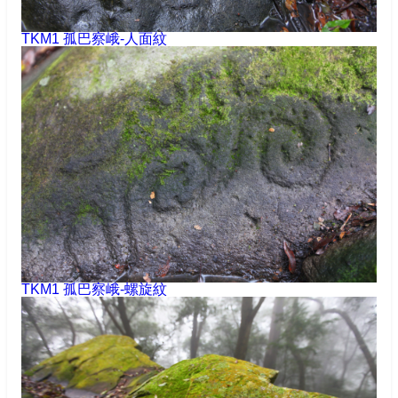
TKM1 孤巴察峨-人面紋
TKM1 孤巴察峨-螺旋紋