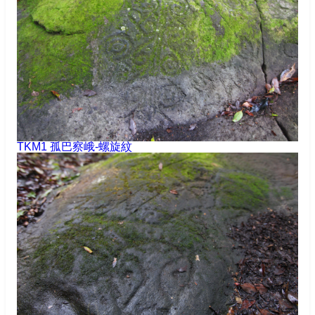
TKM1 孤巴察峨-螺旋紋