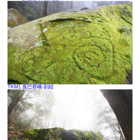
TKM1 孤巴察峨-刻紋