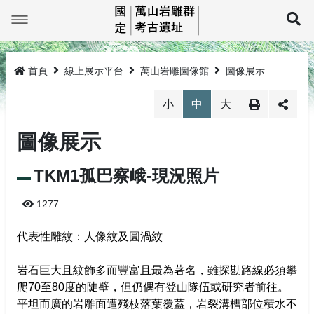
跳
到
展
主
要
最新消息
內
容
首頁
線上展示平台
萬山岩雕圖像館
圖像展示
萬山巡禮
最新消息
小
中
大
線上展示平台
岩雕簡介
圖像展示
教育推廣
TKM1孤巴察峨
萬山岩雕影像館
TKM1孤巴察峨-現況照片
研究與成果
TKM2祖布里里
萬山岩雕圖像館
活動公告
環景影像
1277
法規與申請
TKM3莎娜奇勒娥
活動成果
線上電子書
3D影像
岩雕刻紋展示
代表性雕紋：人像紋及圓渦紋
TKM4大軋拉烏
圖文繪本
探勘紀錄及監管保護
探訪登記
媒體介紹
岩雕拓片展示
網站導覽
岩石巨大且紋飾多而豐富且最為著名，雖探勘路線必須攀
爬70至80度的陡壁，但仍偶有登山隊伍或研究者前往。
生態環境
監管保護成果
相關法規
回首頁
平坦而廣的岩雕面遭殘枝落葉覆蓋，岩裂溝槽部位積水不