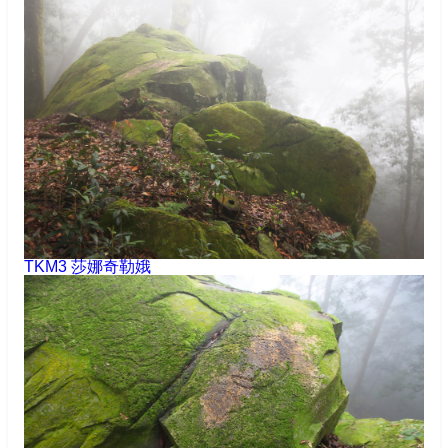
TKM3 莎娜奇勒娥