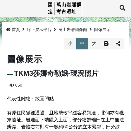
跳
到
展
主
要
最新消息
內
容
首頁
線上展示平台
萬山岩雕圖像館
圖像展示
萬山巡禮
最新消息
小
中
大
線上展示平台
岩雕簡介
圖像展示
教育推廣
TKM1孤巴察峨
萬山岩雕影像館
TKM3莎娜奇勒娥-現況照片
研究與成果
TKM2祖布里里
萬山岩雕圖像館
活動公告
環景影像
650
法規與申請
TKM3莎娜奇勒娥
活動成果
線上電子書
3D影像
岩雕刻紋展示
代表性雕紋：散置凹點
TKM4大軋拉烏
圖文繪本
探勘紀錄及監管保護
探訪登記
媒體介紹
岩雕拓片展示
網站導覽
有原住民獵徑通過，且地勢較平緩容易到達，北側亦有獵
寮遺址。岩雕面下端隱入土面，部分紋飾端部在土中無法
生態環境
監管保護成果
相關法規
回首頁
辨識。岩體右前則有一數約60公分的立木緊鄰，部分紋