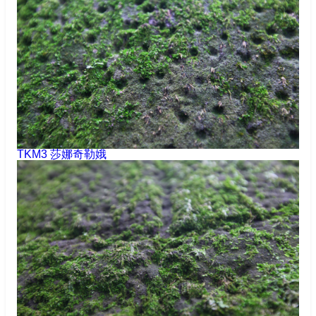
TKM3 莎娜奇勒娥