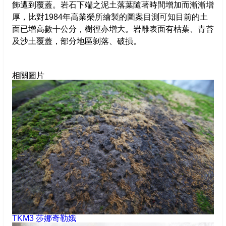
飾遭到覆蓋。岩石下端之泥土落葉隨著時間增加而漸漸增
臺灣黑熊
厚，比對1984年高業榮所繪製的圖案目測可知目前的土
高雄市政府
面已增高數十公分，樹徑亦增大。岩雕表面有枯葉、青苔
黃喉貂
及沙土覆蓋，部分地區剝落、破損。
高雄市文化局
水鹿
相關圖片
山羊
山豬
獼猴
TKM3 莎娜奇勒娥