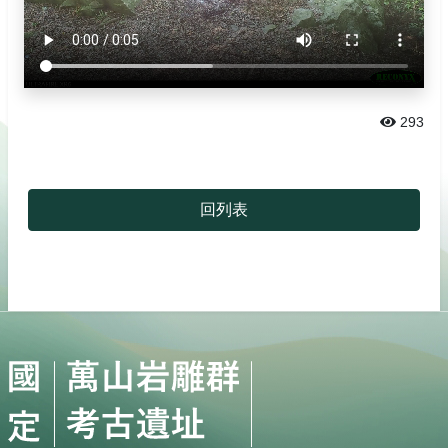
臺灣黑熊
高雄市政府
黃喉貂
高雄市文化局
水鹿
293
山羊
回列表
山豬
獼猴