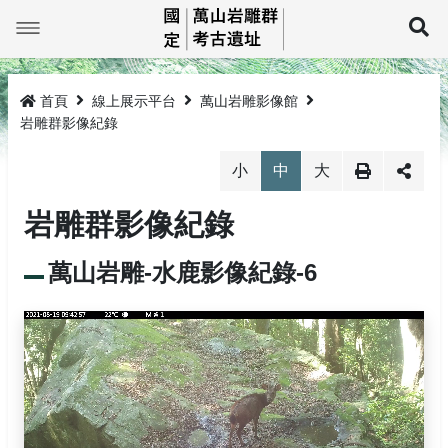
跳
到
展
主
要
最新消息
內
容
首頁
線上展示平台
萬山岩雕影像館
萬山巡禮
最新消息
岩雕群影像紀錄
線上展示平台
岩雕簡介
小
中
大
岩雕群影像紀錄
教育推廣
TKM1孤巴察峨
萬山岩雕影像館
研究與成果
TKM2祖布里里
萬山岩雕圖像館
活動公告
環景影像
萬山岩雕-水鹿影像紀錄-6
法規與申請
TKM3莎娜奇勒娥
活動成果
線上電子書
3D影像
岩雕刻紋展示
TKM4大軋拉烏
圖文繪本
探勘紀錄及監管保護
探訪登記
媒體介紹
岩雕拓片展示
網站導覽
生態環境
監管保護成果
相關法規
回首頁