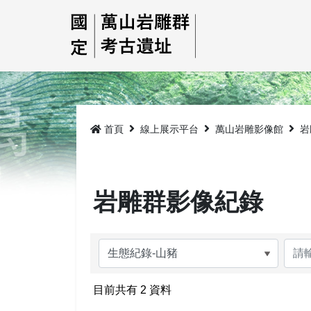
跳
到
主
要
內
容
首頁
線上展示平台
萬山岩雕影像館
岩
岩雕群影像紀錄
目前共有
2
資料