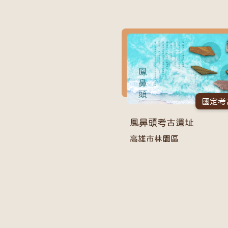
國定考
鳳鼻頭考古遺址
高雄市林園區
分頁