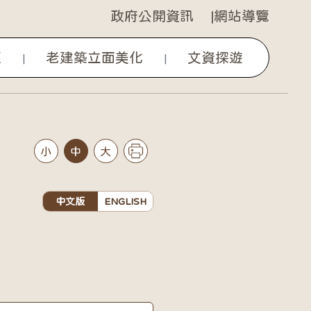
政府公開資訊
網站導覽
區
老建築立面美化
文資探遊
|
|
小
中
大
中文版
ENGLISH