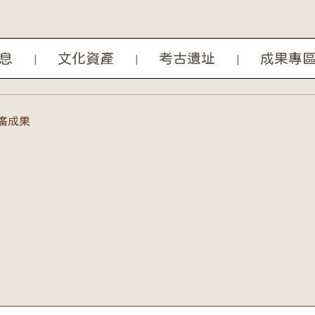
息
文化資產
考古遺址
成果專
|
|
|
成果
廣成果
成果檢索