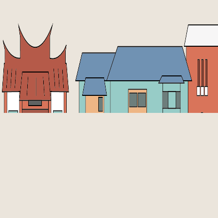
rved
五福一路67號