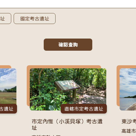
遺址
國定考古遺址
確認查詢
成果項目
古遺址
直轄市定考古遺址
市定內惟（小溪貝塚）考古遺
東沙
址
高雄