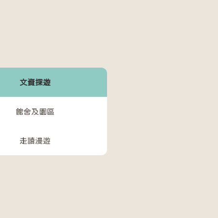
文資探遊
館舍及園區
走讀漫遊