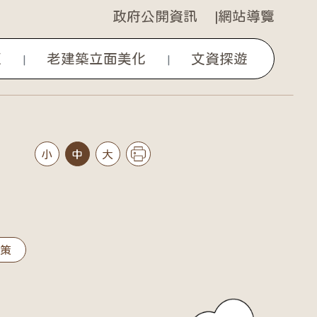
政府公開資訊
網站導覽
區
老建築立面美化
文資探遊
|
|
小
中
大
政策