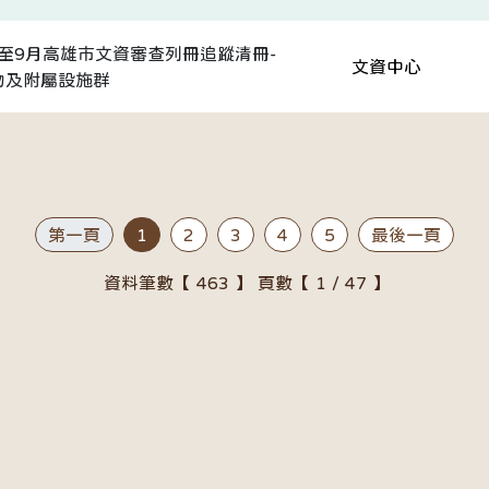
月至9月高雄市文資審查列冊追蹤清冊-
文資中心
物及附屬設施群
第一頁
1
2
3
4
5
最後一頁
資料筆數【 463 】 頁數【 1 / 47 】