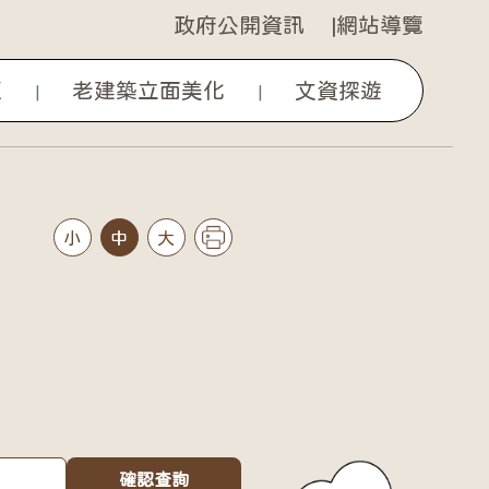
政府公開資訊
網站導覽
區
老建築立面美化
文資探遊
|
|
小
中
大
確認查詢