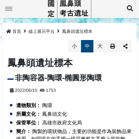
跳
到
展
主
要
最新消息
內
容
首頁
線上展示平台
鳳鼻頭遺址標本
鳳鼻頭巡禮
小
中
大
線上展示平台
鳳鼻頭簡介
鳳鼻頭遺址標本
鳳鼻頭考古教育館
大坌坑文化
鳳鼻頭遺址標本
非陶容器-陶環-橢圓形陶環
教育推廣
牛稠仔文化鳳鼻頭型
鳳鼻頭考古教育館簡介
2022/06/10
1753
研究及書籍
鳳鼻頭文化
預約導覽
活動成果
遺物類別：
陶環
相關法規
教具租借
相關專書
所屬文化：
鳳鼻頭文化
保管單位：
高雄市政府文化局
監管保護報告
相關法規
簡介：
陶製的環狀物品，主要的功能是作為裝飾品來
網站導覽
使用，如同現在的手鐲一樣可佩戴在手腕上當裝飾