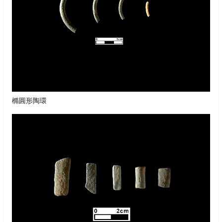
橢圓形陶環