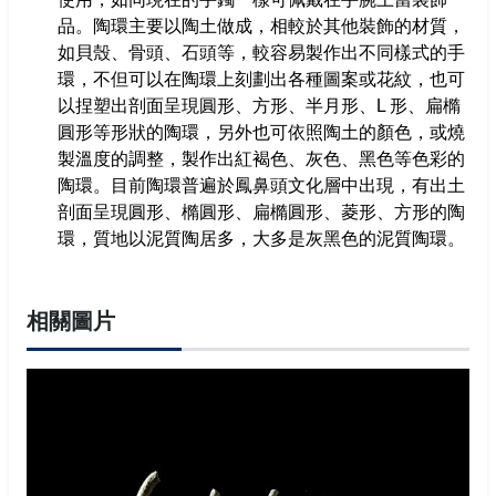
成果報告書
品。陶環主要以陶土做成，相較於其他裝飾的材質，
回首頁
如貝殼、骨頭、石頭等，較容易製作出不同樣式的手
環，不但可以在陶環上刻劃出各種圖案或花紋，也可
高雄市政府
以捏塑出剖面呈現圓形、方形、半月形、L 形、扁橢
圓形等形狀的陶環，另外也可依照陶土的顏色，或燒
高雄市文化局
製溫度的調整，製作出紅褐色、灰色、黑色等色彩的
陶環。目前陶環普遍於鳳鼻頭文化層中出現，有出土
剖面呈現圓形、橢圓形、扁橢圓形、菱形、方形的陶
環，質地以泥質陶居多，大多是灰黑色的泥質陶環。
相關圖片