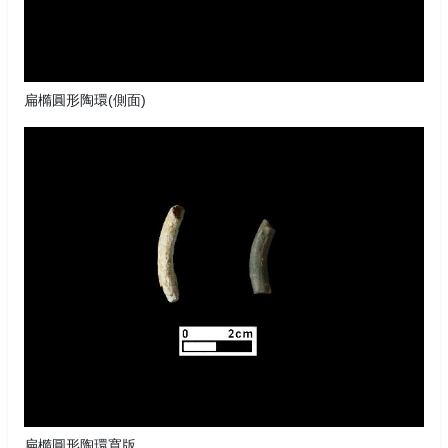
扁橢圓形陶環(側面)
扁橢圓形陶環寬版