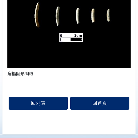
扁橢圓形陶環
回列表
回首頁