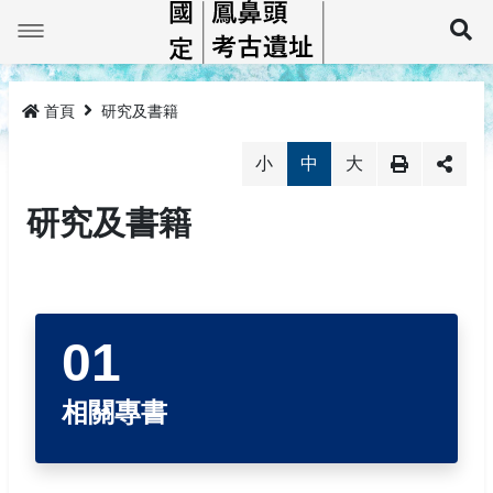
跳
到
展
主
要
最新消息
內
容
首頁
研究及書籍
鳳鼻頭巡禮
小
中
大
線上展示平台
鳳鼻頭簡介
研究及書籍
鳳鼻頭考古教育館
大坌坑文化
鳳鼻頭遺址標本
教育推廣
牛稠仔文化鳳鼻頭型
鳳鼻頭考古教育館簡介
研究及書籍
鳳鼻頭文化
預約導覽
活動成果
相關法規
教具租借
相關專書
相關專書
監管保護報告
相關法規
網站導覽