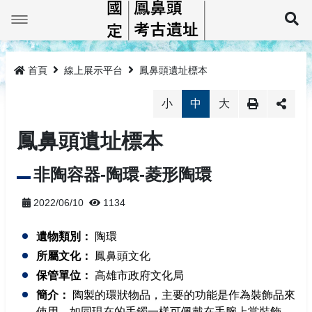
跳
到
展
主
要
最新消息
內
容
首頁
線上展示平台
鳳鼻頭遺址標本
鳳鼻頭巡禮
小
中
大
線上展示平台
鳳鼻頭簡介
鳳鼻頭遺址標本
鳳鼻頭考古教育館
大坌坑文化
鳳鼻頭遺址標本
非陶容器-陶環-菱形陶環
教育推廣
牛稠仔文化鳳鼻頭型
鳳鼻頭考古教育館簡介
2022/06/10
1134
研究及書籍
鳳鼻頭文化
預約導覽
活動成果
遺物類別：
陶環
相關法規
教具租借
相關專書
所屬文化：
鳳鼻頭文化
保管單位：
高雄市政府文化局
監管保護報告
相關法規
簡介：
陶製的環狀物品，主要的功能是作為裝飾品來
網站導覽
使用，如同現在的手鐲一樣可佩戴在手腕上當裝飾