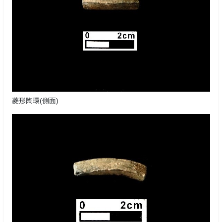
菱形陶環(側面)