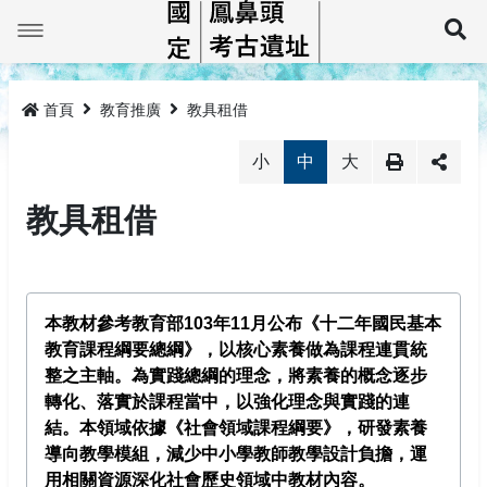
跳
到
展
主
要
最新消息
內
容
首頁
教育推廣
教具租借
鳳鼻頭巡禮
小
中
大
線上展示平台
鳳鼻頭簡介
教具租借
鳳鼻頭考古教育館
大坌坑文化
鳳鼻頭遺址標本
教育推廣
牛稠仔文化鳳鼻頭型
鳳鼻頭考古教育館簡介
本教材參考教育部103年11月公布《十二年國民基本
研究及書籍
鳳鼻頭文化
預約導覽
活動成果
教育課程綱要總綱》，以核心素養做為課程連貫統
整之主軸。為實踐總綱的理念，將素養的概念逐步
相關法規
教具租借
相關專書
轉化、落實於課程當中，以強化理念與實踐的連
結。本領域依據《社會領域課程綱要》，研發素養
監管保護報告
相關法規
導向教學模組，減少中小學教師教學設計負擔，運
網站導覽
用相關資源深化社會歷史領域中教材內容。