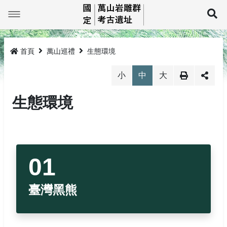
跳
到
展
主
要
最新消息
內
容
首頁
萬山巡禮
生態環境
萬山巡禮
最新消息
小
中
大
線上展示平台
岩雕簡介
生態環境
教育推廣
TKM1孤巴察峨
萬山岩雕影像館
研究與成果
TKM2祖布里里
萬山岩雕圖像館
活動公告
環景影像
法規與申請
TKM3莎娜奇勒娥
活動成果
線上電子書
3D影像
岩雕刻紋展示
TKM4大軋拉烏
圖文繪本
探勘紀錄及監管保護
探訪登記
媒體介紹
岩雕拓片展示
臺灣黑熊
網站導覽
生態環境
監管保護成果
相關法規
回首頁