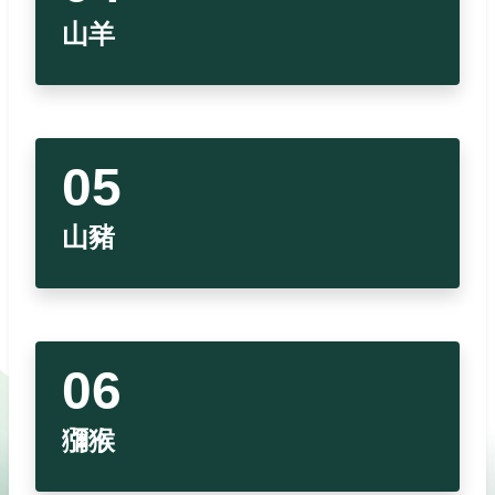
山羊
山豬
獼猴