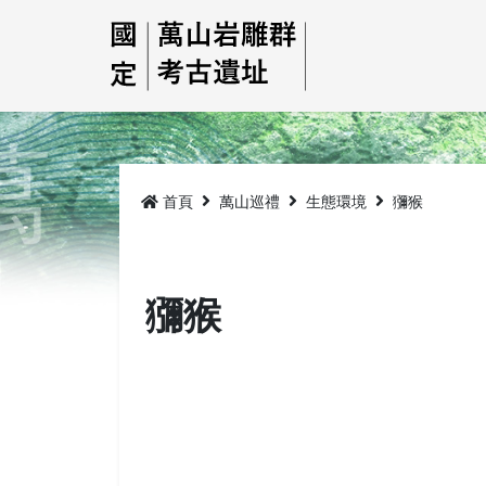
跳
到
主
要
內
容
首頁
萬山巡禮
生態環境
獼猴
獼猴