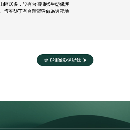
山區居多，設有台灣獼猴生態保護
、恆春墾丁有台灣獼猴做為過夜地
更多獼猴影像紀錄