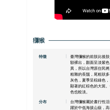
獼猴
特徵
臺灣獼猴的前肢比後肢
額裸出，顏面呈淡紫色
異，所以台灣原住民將
粗雜的長鬚，尾粗狀多
灰色，夏季呈棕綠色，
顯著的紅棕色的大斑。
色也較淡。
分布
台灣獼猴屬於晝行性活
躍於中低海拔山嶽，高