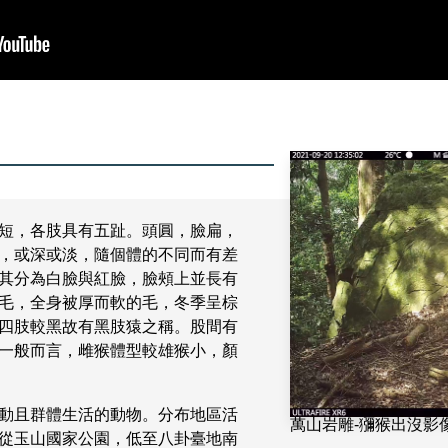
短，各肢具有五趾。頭圓，臉扁，
，或深或淡，隨個體的不同而有差
其分為白臉與紅臉，臉頰上並長有
毛，全身被厚而軟的毛，冬季呈棕
四肢較黑故有黑肢猿之稱。股間有
一般而言，雌猴體型較雄猴小，顏
動且群體生活的動物。分布地區活
萬山岩雕-獼猴出沒影
從玉山國家公園，低至八卦臺地南