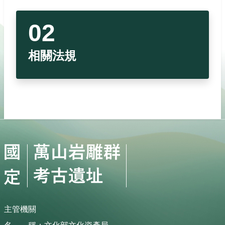
臺灣黑熊
高雄市政府
黃喉貂
高雄市文化局
相關法規
水鹿
山羊
山豬
獼猴
主管機關