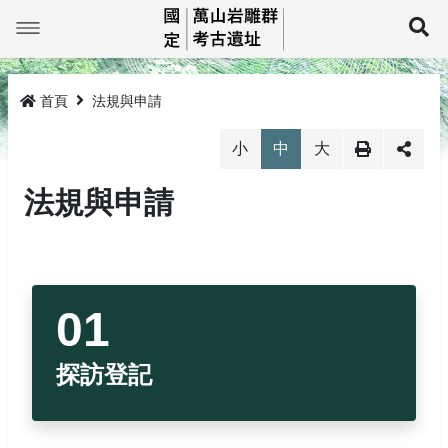
跳
到
展
主
要
最新消息
內
容
首頁
法規與申請
萬山巡禮
最新消息
小
中
大
線上展示平台
岩雕簡介
法規與申請
教育推廣
TKM1孤巴察峨
萬山岩雕影像館
研究與成果
TKM2祖布里里
萬山岩雕圖像館
活動公告
環景影像
法規與申請
TKM3莎娜奇勒娥
活動成果
線上電子書
3D影像
岩雕刻紋展示
TKM4大軋拉烏
圖文繪本
探勘紀錄及監管保護
探訪登記
媒體介紹
岩雕拓片展示
探訪登記
網站導覽
生態環境
監管保護成果
相關法規
回首頁