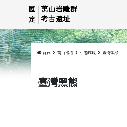
跳
到
主
要
內
容
首頁
萬山巡禮
生態環境
臺灣黑熊
臺灣黑熊