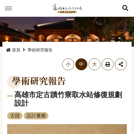
展
首頁
學術研究報告
略過字型切換，社群分享工具列
小
中
大
學術研究報告
高雄市定古蹟竹寮取水站修復規劃
設計
古蹟
設計書圖