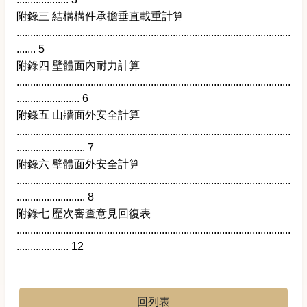
附錄三 結構構件承擔垂直載重計算
....................................................................................................
....... 5
附錄四 壁體面內耐力計算
....................................................................................................
....................... 6
附錄五 山牆面外安全計算
....................................................................................................
......................... 7
附錄六 壁體面外安全計算
....................................................................................................
......................... 8
附錄七 歷次審查意見回復表
....................................................................................................
................... 12
回列表