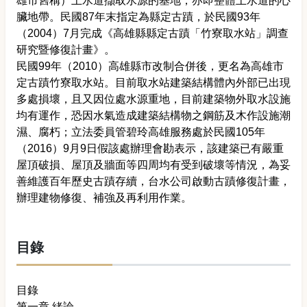
雄市舊稱）上水道擷取水源的基地，亦即整體上水道的心
臟地帶。民國87年末指定為縣定古蹟，於民國93年
（2004）7月完成《高雄縣縣定古蹟「竹寮取水站」調查
研究暨修復計畫》。
民國99年（2010）高雄縣市改制合併後，更名為高雄市
定古蹟竹寮取水站。目前取水站建築結構體內外部已出現
多處損壞，且又因位處水源重地，目前建築物外取水設施
均有運作，恐因水氣造成建築結構物之鋼筋及木作設施潮
濕、腐朽；立法委員管碧玲高雄服務處於民國105年
（2016）9月9日假該處辦理會勘表示，該建築已有嚴重
屋頂破損、屋頂及牆面等四周均有受到破壞等情況，為妥
善維護百年歷史古蹟存續，台水公司啟動古蹟修復計畫，
辦理建物修復、補強及再利用作業。
目錄
目錄
第一章 緒論