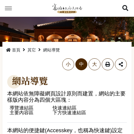
展
首頁
其它
網站導覽
略過字型切換，社群分享工具列
小
中
大
網站導覽
本網站依無障礙網頁設計原則而建置，網站的主要
樣版內容分為四個大區塊：
導覽連結區
快速連結區
主要內容區
下方快速連結區
本網站的便捷鍵(Accesskey，也稱為快速鍵)設定