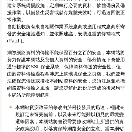
建立系統備援設施，定期執行必要的資料、軟體備份及備
援作業，以備發生災害或儲存媒體失效時，可迅速回復正
常作業。
自動接收所有來自相關作業系統廠商或應用程式廠商所寄
發的安全維護通知，並依照建議，安裝適當的修補程式
(Patch)。
網際網路資料的傳輸不能保證百分之百的安全，本網站將
努力保護本網站及您個人資料的安全，部分情況下會使用
通行標準的SSL 保全系統，保障資料傳送的安全性。但
由於資料傳輸過程牽涉您上網環境保全之良窳，我們並無
法確保您傳送或接收本網站資料的安全，您須注意並承擔
網路資料傳輸之風險。請您諒解此部份所造成的後果均非
本網站所能控制範圍。
本網站資安政策的修改由於科技發展的迅速，相關法
規訂定未臻完備前，以及未來可能難以預見的環境變
遷等因素，本網站將會視需要修改網站上所提供的資
安政策說明，以落實保障網路安全的立意。當本網站