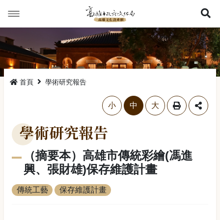
展
首頁
學術研究報告
略過字型切換，社群分享工具列
小
中
大
學術研究報告
（摘要本）高雄市傳統彩繪(馮進
興、張財雄)保存維護計畫
傳統工藝
保存維護計畫