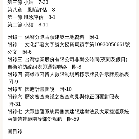
第三節 小結 7-33
第八章 風險評估 8
第一節 風險評估 8-1
第二節 小結 8-11
附錄一 保警分隊古蹟建築土地資料 附-1
附錄二 文化部發文字號文授資局蹟字第10930056661號
公文 附-6
附錄三 台灣糖業股份有限公司非辦公時間(夜間及假日)
自衛消防編組表與通報聯絡 附-8
附錄四 高雄市容留人數限制場所標示牌及告示牌規格表
附-9
附錄五 因應計畫圖說 附-10
附錄六 歷次審查會議之審查意見與修正回覆對照表
附-31
附錄七 大眾捷運系統兩側禁建限建辦法及大眾捷運系統
兩側禁建範圍等部份規範 附-59
圖目錄