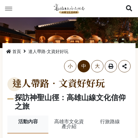
展
首頁
達人帶路‧文資好好玩
略過字型切換，社群分享工具列
小
中
大
達人帶路‧文資好好玩
探訪神聖山徑：高雄山線文化信仰
之旅
活動內容
高雄市文化資
行旅路線
產介紹