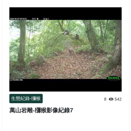
生態紀錄-獼猴
8
542
萬山岩雕-獼猴影像紀錄7