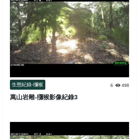
生態紀錄-獼猴
6
498
萬山岩雕-獼猴影像紀錄3