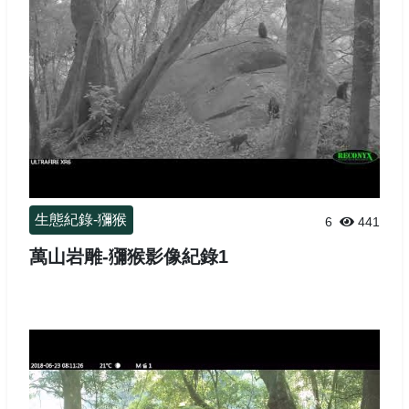
生態紀錄-獼猴
6
441
萬山岩雕-獼猴影像紀錄1