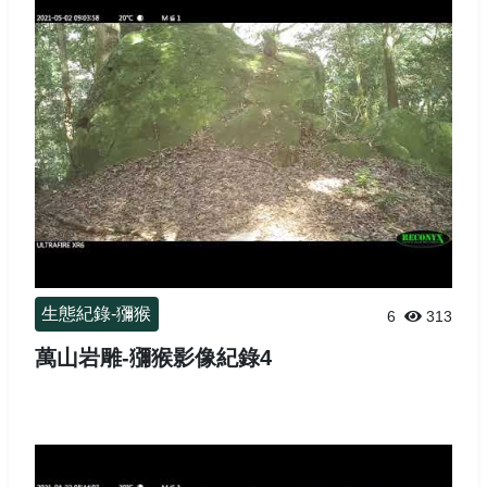
生態紀錄-獼猴
6
313
萬山岩雕-獼猴影像紀錄4