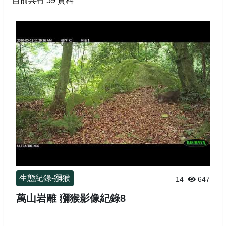
目前共有
59
資料
臺灣黑熊
高雄市政府
黃喉貂
高雄市文化局
水鹿
山羊
山豬
獼猴
生態紀錄-獼猴
14
647
萬山岩雕 獼猴影像紀錄8