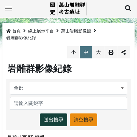
跳
到
展
主
要
最新消息
內
容
首頁
線上展示平台
萬山岩雕影像館
萬山巡禮
最新消息
岩雕群影像紀錄
線上展示平台
岩雕簡介
小
中
大
岩雕群影像紀錄
教育推廣
TKM1孤巴察峨
萬山岩雕影像館
研究與成果
TKM2祖布里里
萬山岩雕圖像館
活動公告
環景影像
法規與申請
TKM3莎娜奇勒娥
活動成果
線上電子書
3D影像
岩雕刻紋展示
TKM4大軋拉烏
圖文繪本
探勘紀錄及監管保護
探訪登記
媒體介紹
岩雕拓片展示
網站導覽
生態環境
監管保護成果
相關法規
回首頁