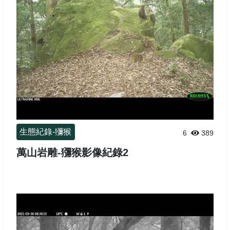
生態紀錄-獼猴
6
389
萬山岩雕-獼猴影像紀錄2