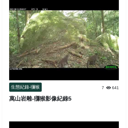
生態紀錄-獼猴
7
641
萬山岩雕-獼猴影像紀錄5