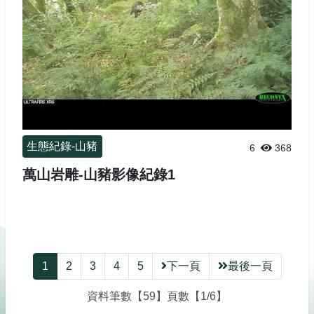
生態紀錄-山豬
6
368
萬山岩雕-山豬影像紀錄1
1
2
3
4
5
下一頁
最後一頁
資料筆數【59】頁數【1/6】