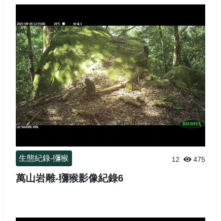
生態紀錄-獼猴
12
475
萬山岩雕-獼猴影像紀錄6