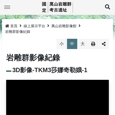
跳
到
展
主
要
最新消息
內
容
首頁
線上展示平台
萬山岩雕影像館
萬山巡禮
最新消息
岩雕群影像紀錄
線上展示平台
岩雕簡介
小
中
大
岩雕群影像紀錄
教育推廣
TKM1孤巴察峨
萬山岩雕影像館
研究與成果
TKM2祖布里里
萬山岩雕圖像館
活動公告
環景影像
3D影像-TKM3莎娜奇勒娥-1
法規與申請
TKM3莎娜奇勒娥
活動成果
線上電子書
3D影像
岩雕刻紋展示
TKM4大軋拉烏
圖文繪本
探勘紀錄及監管保護
探訪登記
媒體介紹
岩雕拓片展示
網站導覽
生態環境
監管保護成果
相關法規
回首頁