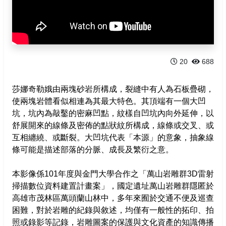
臺灣黑熊
高雄市政府
黃喉貂
高雄市文化局
水鹿
20
688
山羊
莎娜奇勒娥由兩塊砂岩所構成，裂縫中有人為石板疊砌，
使兩塊岩體看似相連為其最大特色。其頂端有一個大凹
山豬
坑，坑內為敲鑿的密麻凹點，紋樣自凹坑內向外延伸，以
舒展開來的線條及密佈的點狀紋所構成，線條或交叉、或
獼猴
互相纏繞、或斷裂。大凹坑代表「本源」的意象，抽象線
條可能是描述部落的分脈、成長及繁衍之意。
本影像係101年度與金門大學合作之「萬山岩雕群3D雷射
掃描數位資料建置計畫案」，國定遺址萬山岩雕群隱匿於
高雄市茂林區萬頭蘭山林中，多年來囿於交通不便及巡查
困難，對於岩雕的紀錄與敘述，均僅有一般性的拓印、拍
照或錄影等記錄，岩雕圖案的保護與文化資產的知識傳播