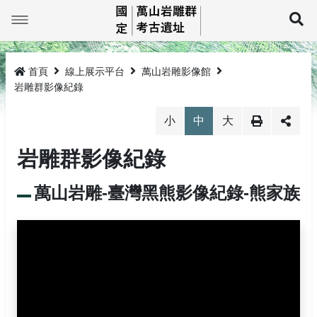
跳
到
展
主
要
最新消息
內
容
首頁
線上展示平台
萬山岩雕影像館
萬山巡禮
最新消息
岩雕群影像紀錄
線上展示平台
岩雕簡介
小
中
大
岩雕群影像紀錄
教育推廣
TKM1孤巴察峨
萬山岩雕影像館
研究與成果
TKM2祖布里里
萬山岩雕圖像館
活動公告
環景影像
萬山岩雕-臺灣黑熊影像紀錄-熊家族
法規與申請
TKM3莎娜奇勒娥
活動成果
線上電子書
3D影像
岩雕刻紋展示
TKM4大軋拉烏
圖文繪本
探勘紀錄及監管保護
探訪登記
媒體介紹
岩雕拓片展示
網站導覽
生態環境
監管保護成果
相關法規
回首頁