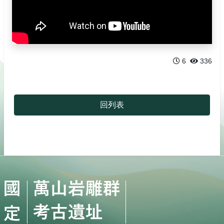
臺灣黑熊
高雄市政府
黃喉貂
高雄市文化局
水鹿
6
336
山羊
回列表
山豬
獼猴